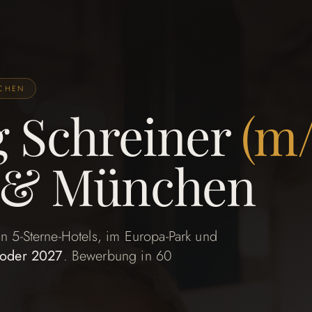
NCHEN
g Schreiner
(m
g & München
 in 5-Sterne-Hotels, im Europa-Park und
oder 2027
. Bewerbung in 60