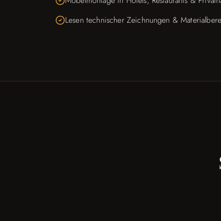
Möbelmontage in Hotels, Restaurants & Privath
Lesen technischer Zeichnungen & Materialber