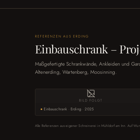
REFERENZEN AUS
ERDING
Einbauschrank – Proj
Maßgefertigte Schrankwände, Ankleiden und Gar
Altenerding, Wartenberg, Moosinning.
BILD FOLGT
●
Einbauschrank · Erding · 2025
Alle Referenzen aus eigener Schreinerei in Mühldorf am Inn. Auf Wuns