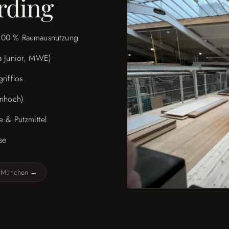
rding
 100 % Raumausnutzung
a Junior, MWE)
rifflos
umhoch)
 & Putzmittel
se
k München →