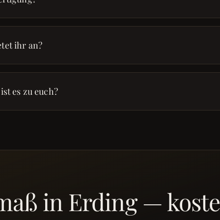
tet ihr an?
ist es zu euch?
maß in Erding — koste