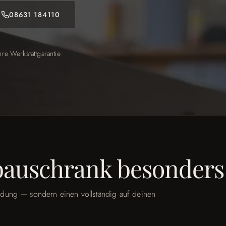
08631 184110
hre Werkstattgarantie
bauschrank besonders
dung — sondern einen vollständig auf deinen