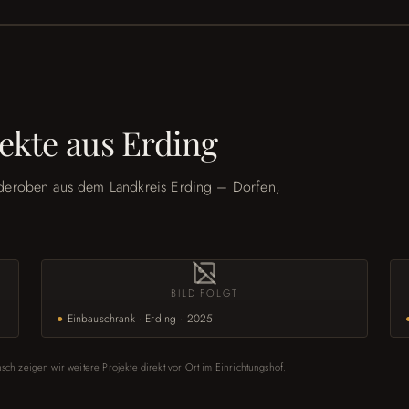
ekte aus Erding
deroben aus dem Landkreis Erding – Dorfen,
BILD FOLGT
●
Einbauschrank · Erding · 2025
ch zeigen wir weitere Projekte direkt vor Ort im Einrichtungshof.