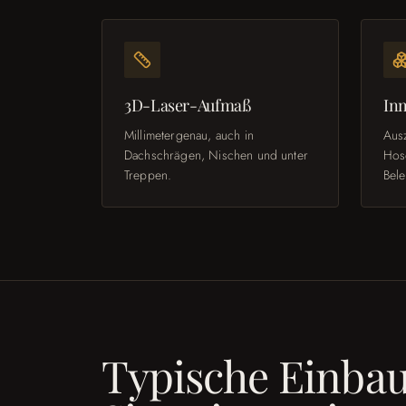
3D-Laser-Aufmaß
Inn
Millimetergenau, auch in
Aus
Dachschrägen, Nischen und unter
Hose
Treppen.
Bele
Typische Einba