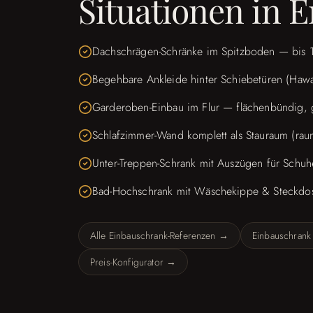
Situationen in E
Dachschrägen-Schränke im Spitzboden — bis
Begehbare Ankleide hinter Schiebetüren (Haw
Garderoben-Einbau im Flur — flächenbündig, g
Schlafzimmer-Wand komplett als Stauraum (ra
Unter-Treppen-Schrank mit Auszügen für Schuhe
Bad-Hochschrank mit Wäschekippe & Steckdo
Alle Einbauschrank-Referenzen →
Einbauschran
Preis-Konfigurator →