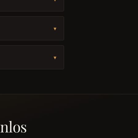
▾
▾
nlos