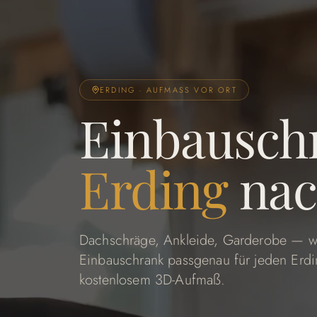
ERDING · AUFMASS VOR ORT
Einbausch
Erding
nac
Dachschräge, Ankleide, Garderobe — wi
Einbauschrank passgenau für jeden Erdi
kostenlosem 3D-Aufmaß.