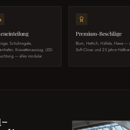
eneinteilung
Premium-Beschläge
züge, Schuhregale,
Blum, Hettich, Häfele, Hawa — 
nhalter, Krawattenauszug, LED-
Soft-Close und 25 Jahre Haltbar
uchtung — alles modular.
u-