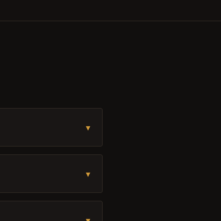
▾
▾
▾