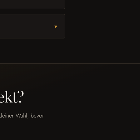
▾
ekt?
deiner Wahl, bevor