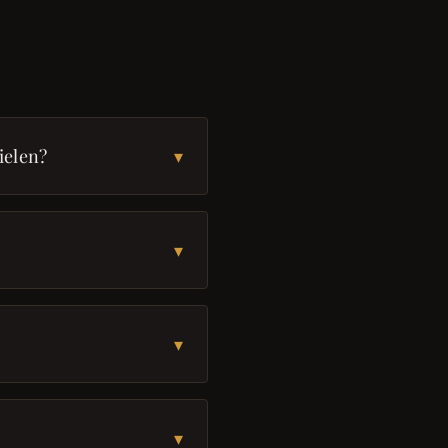
ielen?
▾
▾
▾
▾