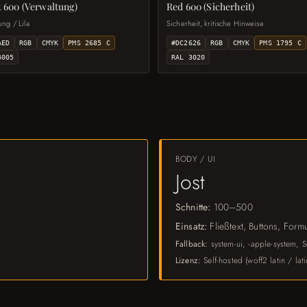
t 600 (Verwaltung)
Red 600 (Sicherheit)
ung / Lila
Sicherheit, kritische Hinweise
AED
RGB
CMYK
PMS 2685 C
#DC2626
RGB
CMYK
PMS 1795 C
4005
RAL 3020
BODY / UI
Jost
Schnitte:
100–500
Einsatz:
Fließtext, Buttons, Form
Fallback:
system-ui, -apple-system, S
Lizenz:
Self-hosted (woff2 latin / lati