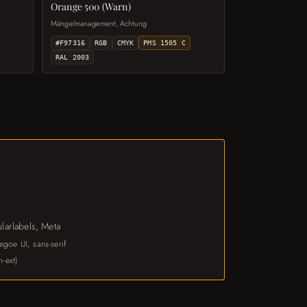
Orange 500 (Warn)
Mängelmanagement, Achtung
#F97316
RGB
CMYK
PMS 1505 C
RAL 2003
ularlabels, Meta
egoe UI, sans-serif
n-ext)