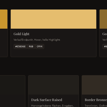
Gold Light
Go
Verlauf-Endpunkt, Hover, helle Highlights
Verl
#E5BD6E
RGB
CMYK
#
Dark Surface Raised
Border Bronz
Hervorgehobene Flächen, Eingaben,
Trennlinien, Outlin