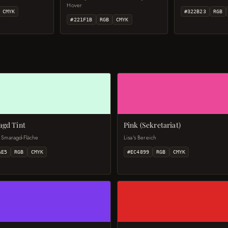
Hover
CMYK
#322B23
RGB
#221F1B
RGB
CMYK
gd Tint
Pink (Sekretariat)
 Smaragd-Fläche
Lisa's Bereich
AE5
RGB
CMYK
#EC4899
RGB
CMYK