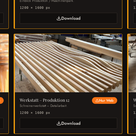
Einblick Produktion / Maschinenpark.
Sc
1200 × 1600 px
1
Download
Werkstatt – Produktion 12
W
b
Nur Web
Schreinerwerkstatt – Detailarbeit.
S
1200 × 1600 px
1
Download