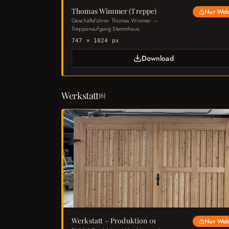
Thomas Wimmer (Treppe)
Nur We
Geschäftsführer Thomas Wimmer –
Treppenaufgang Stammhaus.
747 × 1024 px
Download
Werkstatt
(
6
)
Werkstatt – Produktion 01
Nur We