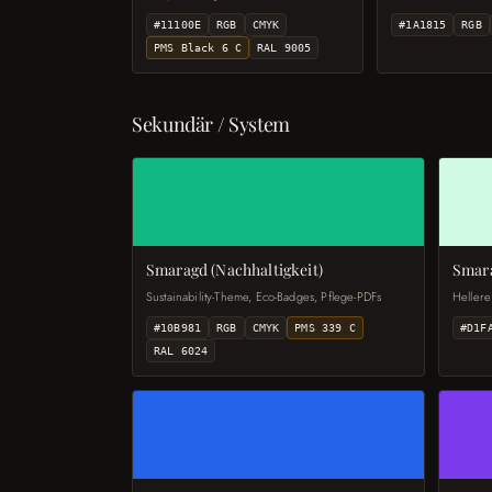
#11100E
RGB
CMYK
#1A1815
RGB
PMS Black 6 C
RAL 9005
Sekundär / System
Smaragd (Nachhaltigkeit)
Smara
Sustainability-Theme, Eco-Badges, Pflege-PDFs
Hellere
#10B981
RGB
CMYK
PMS 339 C
#D1F
RAL 6024