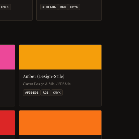
CMYK
#EDE6D6
RGB
CMYK
Amber (Design-Stile)
Cluster Design & Stile / PDF-Stile
#F59E0B
RGB
CMYK