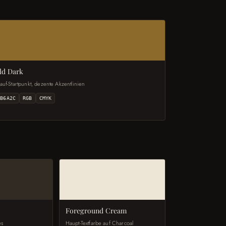
ld Dark
auf-Startpunkt, dezente Akzentlinien
8B6A2C
RGB
CMYK
e
Foreground Cream
es
Haupt-Textfarbe auf Charcoal