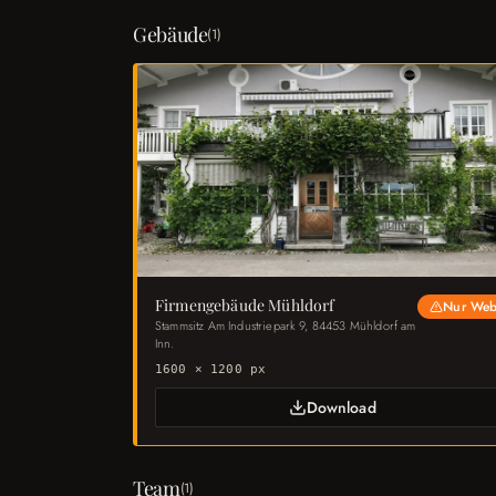
Gebäude
(
1
)
Firmengebäude Mühldorf
Nur We
Stammsitz Am Industriepark 9, 84453 Mühldorf am
Inn.
1600 × 1200 px
Download
Team
(
1
)