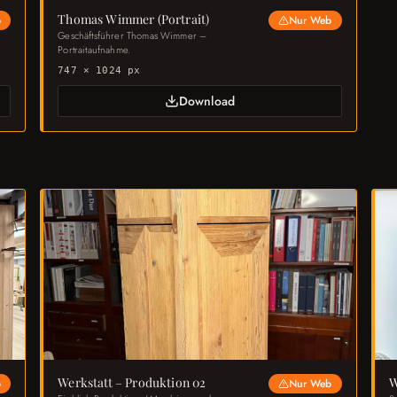
Thomas Wimmer (Portrait)
b
Nur Web
Geschäftsführer Thomas Wimmer –
Portraitaufnahme.
747 × 1024 px
Download
Werkstatt – Produktion 02
W
b
Nur Web