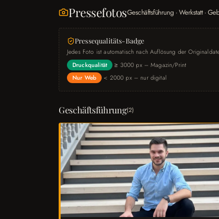
Pressefotos
Geschäftsführung · Werkstatt · Ge
Pressequalitäts-Badge
Jedes Foto ist automatisch nach Auflösung der Originaldatei
Druckqualität
≥ 3000 px – Magazin/Print
Nur Web
< 2000 px – nur digital
Geschäftsführung
(
2
)