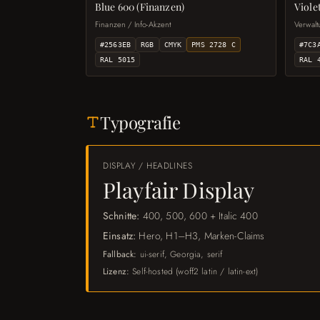
Blue 600 (Finanzen)
Viole
Finanzen / Info-Akzent
Verwalt
#2563EB
RGB
CMYK
PMS 2728 C
#7C3
RAL 5015
RAL 
Typografie
DISPLAY / HEADLINES
Playfair Display
Schnitte:
400, 500, 600 + Italic 400
Einsatz:
Hero, H1–H3, Marken-Claims
Fallback:
ui-serif, Georgia, serif
Lizenz:
Self-hosted (woff2 latin / latin-ext)