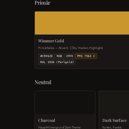
Primär
Wimmer Gold
Primärfarbe – Akzent, CTAs, Marken-Highlights
#C9962E
RGB
CMYK
PMS 7563 C
RAL 1036 (Perlgold)
Neutral
Charcoal
Dark Surface
Haupt-Hintergrund Dark-Theme
Karten, Panels