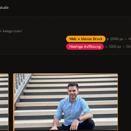
bäude
 kategorisiert:
Web + kleiner Druck
≥ 2000 px – W
Niedrige Auflösung
< 1000 px – Ori